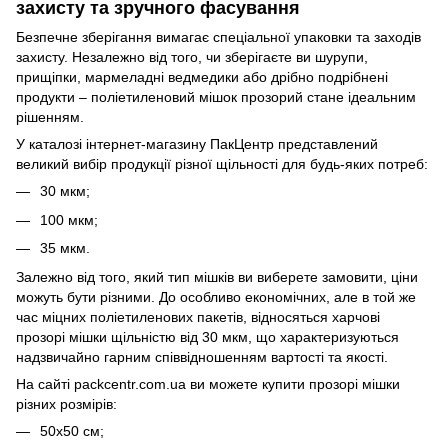
захисту та зручного фасування
Безпечне зберігання вимагає спеціальної упаковки та заходів
захисту. Незалежно від того, чи зберігаєте ви шурупи,
прищіпки, мармеладні ведмедики або дрібно подрібнені
продукти – поліетиленовий мішок прозорий стане ідеальним
рішенням.
У каталозі інтернет-магазину ПакЦентр представлений
великий вибір продукції різної щільності для будь-яких потреб:
30 мкм;
100 мкм;
35 мкм.
Залежно від того, який тип мішків ви виберете замовити, ціни
можуть бути різними. До особливо економічних, але в той же
час міцних поліетиленових пакетів, відносяться харчові
прозорі мішки щільністю від 30 мкм, що характеризуються
надзвичайно гарним співвідношенням вартості та якості.
На сайті packcentr.com.ua ви можете купити прозорі мішки
різних розмірів:
50х50 см;