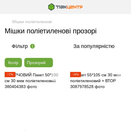
Мішки поліетиленові
Мішки поліетиленові прозорі
Фільтр
За популярністю
1
Колір
Прозорий
−7%
−8%