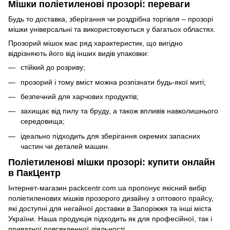
Мішки поліетиленові прозорі: переваги
Будь то доставка, зберігання чи роздрібна торгівля – прозорі
мішки універсальні та використовуються у багатьох областях.
Прозорий мішок має ряд характеристик, що вигідно
відрізняють його від інших видів упаковки:
стійкий до розриву;
прозорий і тому вміст можна розпізнати будь-якої миті;
безпечний для харчових продуктів;
захищає від пилу та бруду, а також впливів навколишнього
середовища;
ідеально підходить для зберігання окремих запасних
частин чи деталей машин.
Поліетиленові мішки прозорі: купити онлайн
в ПакЦентр
Інтернет-магазин packcentr.com.ua пропонує якісний вибір
поліетиленових мішків прозорого дизайну з оптового прайсу,
які доступні для негайної доставки в Запоріжжя та інші міста
України. Наша продукція підходить як для професійної, так і
приватної повсякденної діяльності.