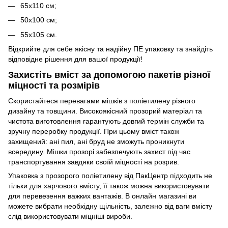
65х110 см;
50х100 см;
55х105 см.
Відкрийте для себе якісну та надійну ПЕ упаковку та знайдіть
відповідне рішення для вашої продукції!
Захистіть вміст за допомогою пакетів різної
міцності та розмірів
Скористайтеся перевагами мішків з поліетилену різного
дизайну та товщини. Високоякісний прозорий матеріал та
чистота виготовлення гарантують довгий термін служби та
зручну переробку продукції. При цьому вміст також
захищений: ані пил, ані бруд не зможуть проникнути
всередину. Мішки прозорі забезпечують захист під час
транспортування завдяки своїй міцності на розрив.
Упаковка з прозорого поліетилену від ПакЦентр підходить не
тільки для харчового вмісту, її також можна використовувати
для перевезення важких вантажів. В онлайн магазині ви
можете вибрати необхідну щільність, залежно від ваги вмісту
слід використовувати міцніші вироби.