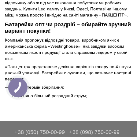
відпочинку або ж під час виконання побутових чи робочих
завдань. Купити Led лампу у Києві, Одесі, Полтаві чи іншому
місці можна просто і вигідно на сайті магазину «ПАКЦЕНТР».
Батарейки опт чи роздріб – обирайте зручний
варіант покупки!
Компанія пропонує відповідні товари, виробником яких є
американська фірма «Westinghouse», яка завдяки високим
показникам якості продукції стала справжнім лідером у своїй
ніші.
«Пак-центр» представляє декілька варіантів товару по 4 штуки
у кожній упаковці. Батарейки є лужними, що визначає наступні
переваги:
Довгий термін зберігання;
Порівняно більший розрядний струм;
+38 (050) 750-00-99
+38 (098) 750-00-99