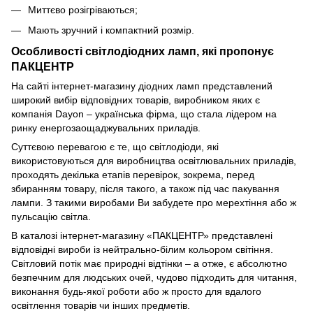
Миттєво розігріваються;
Мають зручний і компактний розмір.
Особливості світлодіодних ламп, які пропонує
ПАКЦЕНТР
На сайті інтернет-магазину діодних ламп представлений
широкий вибір відповідних товарів, виробником яких є
компанія Dayon – українська фірма, що стала лідером на
ринку енергозаощаджувальних приладів.
Суттєвою перевагою є те, що світлодіоди, які
використовуються для виробництва освітлювальних приладів,
проходять декілька етапів перевірок, зокрема, перед
збиранням товару, після такого, а також під час пакування
лампи. З такими виробами Ви забудете про мерехтіння або ж
пульсацію світла.
В каталозі інтернет-магазину «ПАКЦЕНТР» представлені
відповідні вироби із нейтрально-білим кольором світіння.
Світловий потік має природні відтінки – а отже, є абсолютно
безпечним для людських очей, чудово підходить для читання,
виконання будь-якої роботи або ж просто для вдалого
освітлення товарів чи інших предметів.