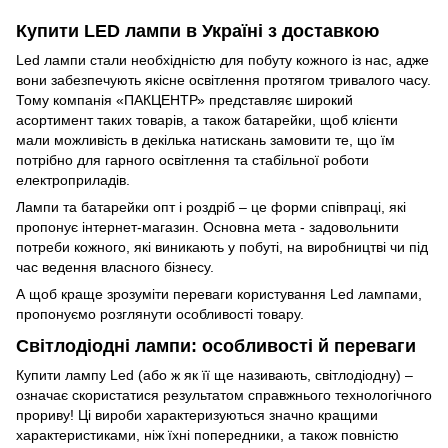
Купити LED лампи в Україні з доставкою
Led лампи стали необхідністю для побуту кожного із нас, адже
вони забезпечують якісне освітлення протягом тривалого часу.
Тому компанія «ПАКЦЕНТР» представляє широкий
асортимент таких товарів, а також батарейки, щоб клієнти
мали можливість в декілька натискань замовити те, що їм
потрібно для гарного освітлення та стабільної роботи
електроприладів.
Лампи та батарейки опт і роздріб – це форми співпраці, які
пропонує інтернет-магазин. Основна мета - задовольнити
потреби кожного, які виникають у побуті, на виробництві чи під
час ведення власного бізнесу.
А щоб краще зрозуміти переваги користування Led лампами,
пропонуємо розглянути особливості товару.
Світлодіодні лампи: особливості й переваги
Купити лампу Led (або ж як її ще називають, світлодіодну) –
означає скористатися результатом справжнього технологічного
прориву! Ці вироби характеризуються значно кращими
характеристиками, ніж їхні попередники, а також повністю