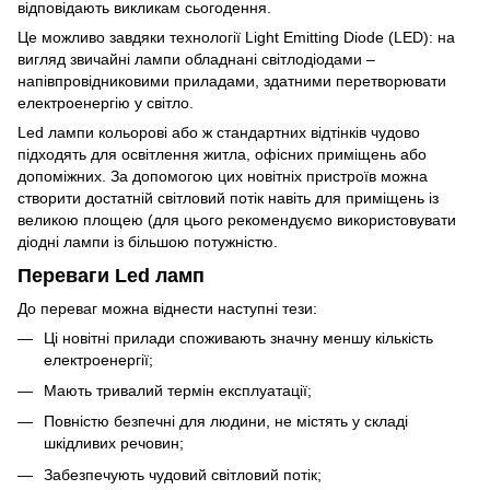
відповідають викликам сьогодення.
Це можливо завдяки технології Light Emitting Diode (LED): на
вигляд звичайні лампи обладнані світлодіодами –
напівпровідниковими приладами, здатними перетворювати
електроенергію у світло.
Led лампи кольорові або ж стандартних відтінків чудово
підходять для освітлення житла, офісних приміщень або
допоміжних. За допомогою цих новітніх пристроїв можна
створити достатній світловий потік навіть для приміщень із
великою площею (для цього рекомендуємо використовувати
діодні лампи із більшою потужністю.
Переваги Led ламп
До переваг можна віднести наступні тези:
Ці новітні прилади споживають значну меншу кількість
електроенергії;
Мають тривалий термін експлуатації;
Повністю безпечні для людини, не містять у складі
шкідливих речовин;
Забезпечують чудовий світловий потік;