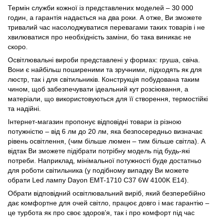
Термін служби кожної із представлених моделей – 30 000
годин, а гарантія надається на два роки. А отже, Ви зможете
тривалий час насолоджуватися перевагами таких товарів і не
хвилюватися про необхідність заміни, бо така виникає не
скоро.
Освітлювальні вироби представлені у формах: груша, свіча.
Вони є найбільш поширеними та зручними, підходять як для
люстр, так і для світильників. Конструкція побудована таким
чином, щоб забезпечувати ідеальний кут розсіювання, а
матеріали, що використовуються для її створення, термостійкі
та надійні.
Інтернет-магазин пропонує відповідні товари із різною
потужністю – від 6 лм до 20 лм, яка безпосередньо визначає
рівень освітлення, (чим більше люмен – тим більше світла). А
відтак Ви зможете підібрати потрібну модель під будь-які
потреби. Наприклад, мінімальної потужності буде достатньо
для роботи світильника (у подібному випадку Ви можете
обрати Led лампу Dayon EMT-1710 C37 6W 4100K E14).
Обрати відповідний освітлювальний виріб, який безперебійно
дає комфортне для очей світло, працює довго і має гарантію –
це турбота як про своє здоров’я, так і про комфорт під час