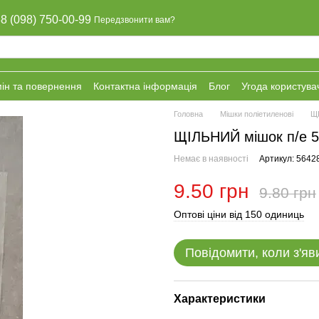
8 (098) 750-00-99
Передзвонити вам?
ін та повернення
Контактна інформація
Блог
Угода користува
Головна
Мішки поліетиленові
ЩІ
ЩІЛЬНИЙ мішок п/е 5
Немає в наявності
Артикул: 5642
9.50 грн
9.80 грн
Оптові ціни від 150 одиниць
Повідомити, коли з'яв
Характеристики