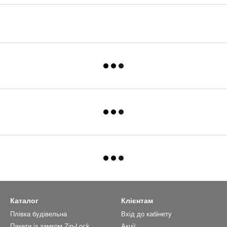
Каталог
Клієнтам
Плівка будівельна
Вхід до кабінету
Пакети із замком Zip-Lock
Акції