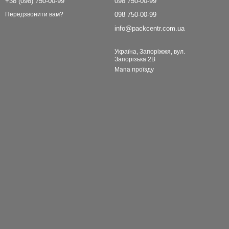
+38 (098) 750-00-99
098 750-00-99
098 750-00-99
Передзвонити вам?
info@packcentr.com.ua
Україна, Запоріжжя, вул.
Запорізька 2В
Мапа проїзду