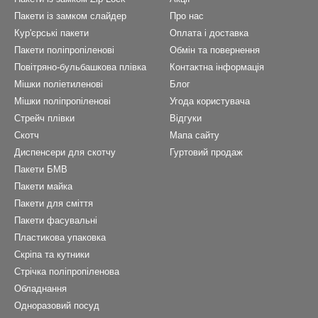
Пакети із замком слайдер
Про нас
Кур'єрські пакети
Оплата і доставка
Пакети поліпропіленові
Обмін та повернення
Повітряно-бульбашкова плівка
Контактна інформація
Мішки поліетиленові
Блог
Мішки поліпропіленові
Угода користувача
Стрейч плівки
Відгуки
Скотч
Мапа сайту
Диспенсери для скотчу
Гуртовий продаж
Пакети БМВ
Пакети майка
Пакети для сміття
Пакети фасувальні
Пластикова упаковка
Скріпа та кутники
Стрічка поліпропіленова
Обладнання
Одноразовий посуд