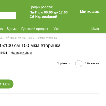
Графік роботи:
Мій кошик
Пн-Пт: с 09:00 до 17:00
Сб-Нд: вихідний
Вхід
ча
Відгуки
Гуртовий продаж
Укр
ЛЬНИЙ мішок п/е 50х100 см 100 мкм вторинка
0х100 см 100 мкм вторинка
86931
Написати відгук
Порівняти
В бажання
иться