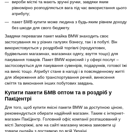
вироби місткі та мають зручні ручки, завдяки яким
рівномірно розподіляється вага під час використання цього
атрибуту;
пакет БМВ купити може людина з будь-яким рівнем доходу
без шкоди для свого бюджету.
Завдяки перевагам пакет майка BMW знаходить своє
застосування як у різних галузях бізнесу, так і в побуті. Він
використовується у роздрібній торгівлі (продуктових,
будівельних магазинах, магазинах одягу, взуття тощо) для
пакування товарів. Пакет BMW корисний і у сфері послуг –
застосовується для пакування сувенірів, подарунків, готової їжі
на виніс тощо. Атрибут стане в нагоді і в повсякденному житті
для збереження або транспортування речей, винесення
сміття та виконання інших побутових завдань.
Купити пакети БМВ оптом та в роздріб у
ПакЦентрі
Для того, щоб купити якісні пакети BMW за доступною ціною,
рекомендується обирати надійний магазин. Таким є інтернет-
магазин ПакЦентр. Головний офіс компанії розташований у
місті Запоріжжі, але на сайті магазину можна замовити ці
товари онлайн з доставкою по всій Україні.