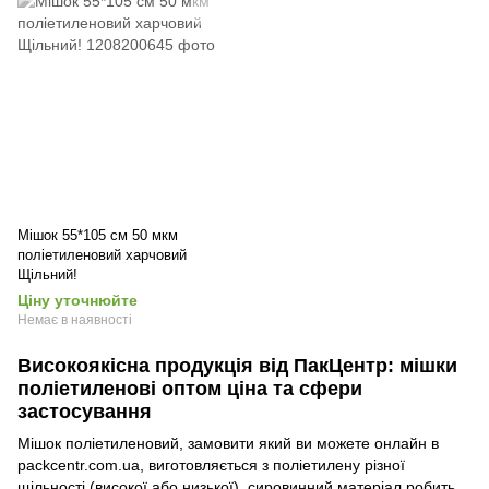
Мішок 55*105 см 50 мкм
поліетиленовий харчовий
Щільний!
Ціну уточнюйте
Немає в наявності
Високоякісна продукція від ПакЦентр: мішки
поліетиленові оптом ціна та сфери
застосування
Мішок поліетиленовий, замовити який ви можете онлайн в
packcentr.com.ua, виготовляється з поліетилену різної
щільності (високої або низької), сировинний матеріал робить