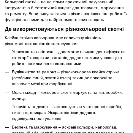
Кольорові скотчі – це не тільки практичний пакувальний
інструмент, а й естетичний акцент для творчості, маркування
та ремонту. Вони випускаються в різних відтінках, що робить їх
функціональними для найрізноманітніших завдань.
Де використовуються різнокольорові скотчі
Клейка стрічка кольорова має величезну кількість
різноманітних варіантів застосування:
Упаковка та логістика – допомагає швидко ідентифікувати
категорії товарів чи вантажів, додає естетики упаковці та
робить посилки легко впізнаваними.
Будівництво та ремонт – різнокольорова клейка стрічка
(особливо синій, жовтий колір) захищає поверхні та
позначає межі при фарбуванні.
Офіс і склад – кольорові скотчі маркують папки, коробки,
полиці.
Творчість та декор – застосовується у створенні виробів,
листівок, прикрас. Яскраві відтінки додають
індивідуальності упаковці.
Безпека та маркування – яскраві кольори, наприклад,
червоний або жовтий, застосовуються для попередження.