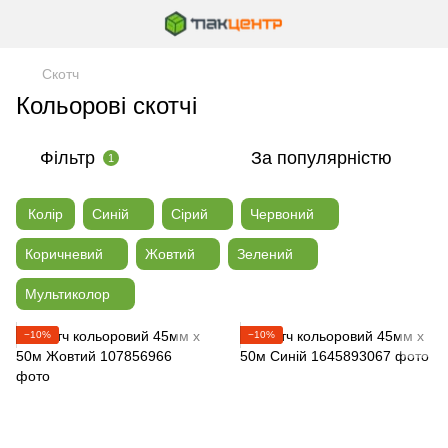
Скотч
Кольорові скотчі
Фільтр
За популярністю
1
Колір
Синій
Сірий
Червоний
Коричневий
Жовтий
Зелений
Мультиколор
−10%
−10%