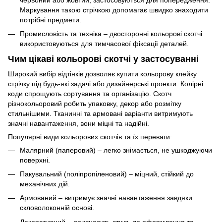
Маркування такою стрічкою допомагає швидко знаходити
потрібні предмети.
Промисловість та техніка – двосторонні кольорові скотчі
використовуються для тимчасової фіксації деталей.
Чим цікаві кольорові скотчі у застосуванні
Широкий вибір відтінків дозволяє купити кольорову клейку
стрічку під будь-які задачі або дизайнерські проекти. Колірні
коди спрощують сортування та організацію. Скотч
різнокольоровий робить упаковку, декор або розмітку
стильнішими. Тканинні та армовані варіанти витримують
значні навантаження, вони міцні та надійні.
Популярні види кольорових скотчів та їх переваги:
Малярний (паперовий) – легко знімається, не ушкоджуючи
поверхні.
Пакувальний (поліпропіленовий) – міцний, стійкий до
механічних дій.
Армований – витримує значні навантаження завдяки
скловолоконній основі.
Декоративний – привносить стиль до оформлення та