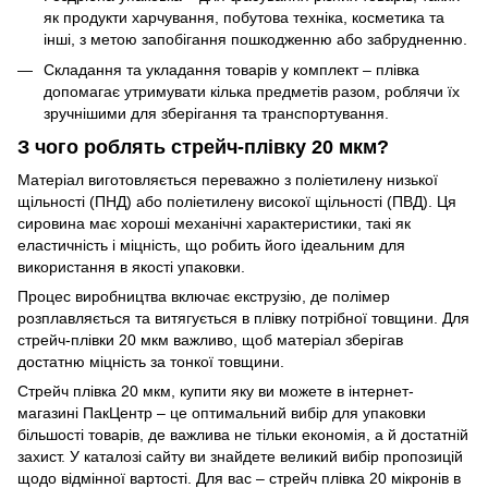
як продукти харчування, побутова техніка, косметика та
інші, з метою запобігання пошкодженню або забрудненню.
Складання та укладання товарів у комплект – плівка
допомагає утримувати кілька предметів разом, роблячи їх
зручнішими для зберігання та транспортування.
З чого роблять стрейч-плівку 20 мкм?
Матеріал виготовляється переважно з поліетилену низької
щільності (ПНД) або поліетилену високої щільності (ПВД). Ця
сировина має хороші механічні характеристики, такі як
еластичність і міцність, що робить його ідеальним для
використання в якості упаковки.
Процес виробництва включає екструзію, де полімер
розплавляється та витягується в плівку потрібної товщини. Для
стрейч-плівки 20 мкм важливо, щоб матеріал зберігав
достатню міцність за тонкої товщини.
Стрейч плівка 20 мкм, купити яку ви можете в інтернет-
магазині ПакЦентр – це оптимальний вибір для упаковки
більшості товарів, де важлива не тільки економія, а й достатній
захист. У каталозі сайту ви знайдете великий вибір пропозицій
щодо відмінної вартості. Для вас – стрейч плівка 20 мікронів в