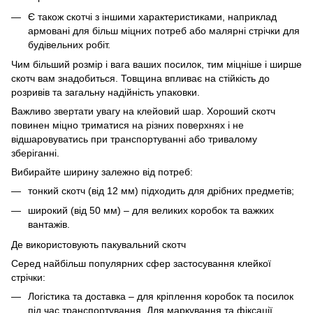
Є також скотчі з іншими характеристиками, наприклад
армовані для більш міцних потреб або малярні стрічки для
будівельних робіт.
Чим більший розмір і вага ваших посилок, тим міцніше і ширше
скотч вам знадобиться. Товщина впливає на стійкість до
розривів та загальну надійність упаковки.
Важливо звертати увагу на клейовий шар. Хороший скотч
повинен міцно триматися на різних поверхнях і не
відшаровуватись при транспортуванні або тривалому
зберіганні.
Вибирайте ширину залежно від потреб:
тонкий скотч (від 12 мм) підходить для дрібних предметів;
широкий (від 50 мм) – для великих коробок та важких
вантажів.
Де використовують пакувальний скотч
Серед найбільш популярних сфер застосування клейкої
стрічки:
Логістика та доставка – для кріплення коробок та посилок
під час транспортування. Для маркування та фіксації