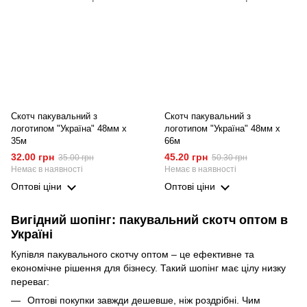
Скотч пакувальний з
Скотч пакувальний з
логотипом "Україна" 48мм х
логотипом "Україна" 48мм х
35м
66м
32.00 грн
45.20 грн
35.00 грн
50.30 грн
Немає в наявності
Немає в наявності
Оптові ціни
Оптові ціни
Вигідний шопінг: пакувальний скотч оптом в
Україні
Купівля пакувального скотчу оптом – це ефективне та
економічне рішення для бізнесу. Такий шопінг має цілу низку
переваг:
Оптові покупки завжди дешевше, ніж роздрібні. Чим