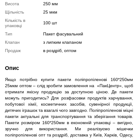
Висота
250 мм
Щільність
25 мкм
Кількість в
100 шт
упаковці
Тип
Пакет фасувальний
Клапан
з липким клапаном
Продаж
в роздріб, оптом
Опис
Якщо потрібно купити пакети поліпропіленові 160*250мм
25мкм оптом – слід зробити замовлення на «ПакЦентр», щоб
отримати якісну продукцію за доступною ціною. Де пакети
можуть пригодитись? Для розфасовки продуктів харчування,
побутової хімії, косметичних засобів, сувенірної продукції,
дитячих іграшок та взагалі чого завгодно. Поліпропіленові міцні
пакети актуальні для транспортування та зберігання товарів.
Пакети розміром 160*250мм в економній упаковці – вигідно,
зручно для використання. Ми реалізуємо мішечки
поліпропіленові опт та роздріб, доставка у Київ, Харків, Одесу,