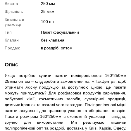
Висота
250 мм
Щільність
25 мкм
Кількість в
100 шт
упаковці
Тип
Пакет фасувальний
Клапан
без клапана
Продаж
в роздріб, оптом
Опис
Якщо потрібно купити пакети поліпропіленові 160*250мм
25мкм оптом – слід зробити замовлення на «ПакЦентр», щоб
отримати якісну продукцію за доступною ціною. Де пакети
можуть пригодитись? Для розфасовки продуктів харчування,
побутової хімії, косметичних засобів, сувенірної продукції,
дитячих іграшок та взагалі чого завгодно. Поліпропіленові міцні
пакети актуальні для транспортування та зберігання товарів.
Пакети розміром 160*250мм в економній упаковці – вигідно,
зручно для використання. Ми реалізуємо мішечки
поліпропіленові опт та роздріб, доставка у Київ, Харків, Одесу,