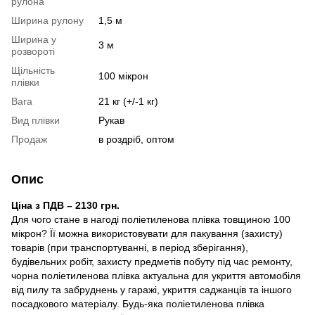
рулона
Ширина рулону
1,5 м
Ширина у
3 м
розвороті
Щільність
100 мікрон
плівки
Вага
21 кг (+/-1 кг)
Вид плівки
Рукав
Продаж
в роздріб, оптом
Опис
Ціна з ПДВ – 2130 грн.
Для чого стане в нагоді поліетиленова плівка товщиною 100
мікрон? Її можна використовувати для пакування (захисту)
товарів (при транспортуванні, в період зберігання),
будівельних робіт, захисту предметів побуту під час ремонту,
чорна поліетиленова плівка актуальна для укриття автомобіля
від пилу та забруднень у гаражі, укриття саджанців та іншого
посадкового матеріалу. Будь-яка поліетиленова плівка