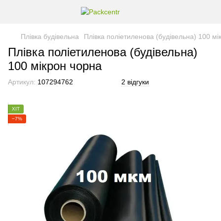
Плівка будівельна
Плівка поліетиленова (будівельна) 100 мі
Плівка поліетиленова (будівельна)
100 мікрон чорна
Артикул:
107294762
2 відгуки
ХІТ
−7%