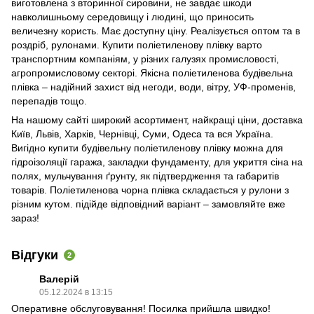
виготовлена ​​з вторинної сировини, не завдає шкоди
навколишньому середовищу і людині, що приносить
величезну користь. Має доступну ціну. Реалізується оптом та в
роздріб, рулонами. Купити поліетиленову плівку варто
транспортним компаніям, у різних галузях промисловості,
агропромисловому секторі. Якісна поліетиленова будівельна
плівка – надійний захист від негоди, води, вітру, УФ-променів,
перепадів тощо.
На нашому сайті широкий асортимент, найкращі ціни, доставка
Київ, Львів, Харків, Чернівці, Суми, Одеса та вся Україна.
Вигідно купити будівельну поліетиленову плівку можна для
гідроізоляції гаража, закладки фундаменту, для укриття сіна на
полях, мульчування ґрунту, як підтвердження та габаритів
товарів. Поліетиленова чорна плівка складається у рулони з
різним кутом. підійде відповідний варіант – замовляйте вже
зараз!
Відгуки
2
Валерій
05.12.2024 в 13:15
Оперативне обслуговування! Посилка прийшла швидко!