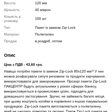
Висота
120 мм
Щільність
40 мікрон
Кількість в
100 шт
упаковці
Тип
Пакет із замком Zip-Lock
Матеріал
Поліетилен
Продаж
в роздріб, оптом
Опис
Ціна з ПДВ - 43,60 грн.
Навіщо потрібні пакети із замком Zip-Lock 80х120 мм? У них
можна розфасувати сипучі речовини та продукти харчування,
використовувати для заморожування. Прозорі пакети Zip-Lock
ПАКЦЕНТР будуть актуальними у різних сферах бізнесу,
використовуються в промислових цілях, підходять для
домашнього застосування. Зручні, не займають багато місця,
при цьому коштують копійки в порівнянні з іншою пакувальною
продукцією. Zip-Lock пакети виготовляються з поліетилену,
який не шкодить довкіллю та людині. Також Zip-Lock пакети не