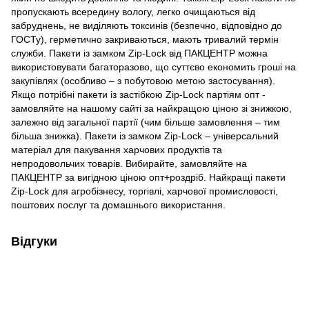
пропускають всередину вологу, легко очищаються від
забруднень, не виділяють токсинів (безпечно, відповідно до
ГОСТу), герметично закриваються, мають тривалий термін
служби. Пакети із замком Zip-Lock від ПАКЦЕНТР можна
використовувати багаторазово, що суттєво економить гроші на
закупівлях (особливо – з побутовою метою застосування).
Якщо потрібні пакети із застібкою Zip-Lock партіям опт -
замовляйте на нашому сайті за найкращою ціною зі знижкою,
залежно від загальної партії (чим більше замовлення – тим
більша знижка). Пакети із замком Zip-Lock – універсальний
матеріал для пакування харчових продуктів та
непродовольчих товарів. Вибирайте, замовляйте на
ПАКЦЕНТР за вигідною ціною опт+роздріб. Найкращі пакети
Zip-Lock для агробізнесу, торгівлі, харчової промисловості,
поштових послуг та домашнього використання.
Відгуки