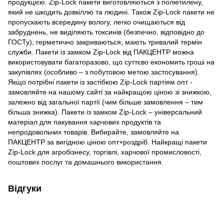
продукцією. Zip-Lock пакети виготовляються з поліетилену,
який не шкодить довкіллю та людині. Також Zip-Lock пакети не
пропускають всередину вологу, легко очищаються від
забруднень, не виділяють токсинів (безпечно, відповідно до
ГОСТу), герметично закриваються, мають тривалий термін
служби. Пакети із замком Zip-Lock від ПАКЦЕНТР можна
використовувати багаторазово, що суттєво економить гроші на
закупівлях (особливо – з побутовою метою застосування).
Якщо потрібні пакети із застібкою Zip-Lock партіям опт -
замовляйте на нашому сайті за найкращою ціною зі знижкою,
залежно від загальної партії (чим більше замовлення – тим
більша знижка). Пакети із замком Zip-Lock – універсальний
матеріал для пакування харчових продуктів та
непродовольчих товарів. Вибирайте, замовляйте на
ПАКЦЕНТР за вигідною ціною опт+роздріб. Найкращі пакети
Zip-Lock для агробізнесу, торгівлі, харчової промисловості,
поштових послуг та домашнього використання.
Відгуки