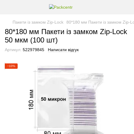
Пакети із замком Zip-Lock
80*180 мм Пакети із замком Zip-L
80*180 мм Пакети із замком Zip-Lock
50 мкм (100 шт)
Артикул:
522979845
Написати відгук
−10%