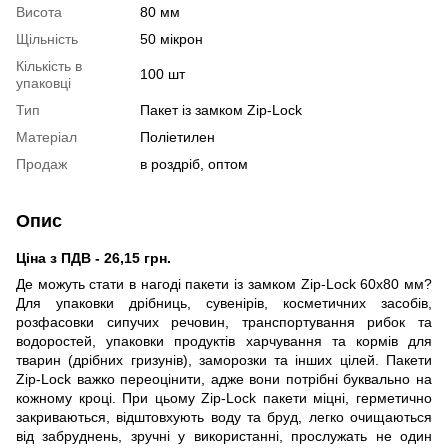
Висота
80 мм
Щільність
50 мікрон
Кількість в
100 шт
упаковці
Тип
Пакет із замком Zip-Lock
Матеріал
Поліетилен
Продаж
в роздріб, оптом
Опис
Ціна з ПДВ - 26,15 грн.
Де можуть стати в нагоді пакети із замком Zip-Lock 60х80 мм?
Для упаковки дрібниць, сувенірів, косметичних засобів,
розфасовки сипучих речовин, транспортування рибок та
водоростей, упаковки продуктів харчування та кормів для
тварин (дрібних гризунів), заморозки та інших цілей. Пакети
Zip-Lock важко переоцінити, адже вони потрібні буквально на
кожному кроці. При цьому Zip-Lock пакети міцні, герметично
закриваються, відштовхують воду та бруд, легко очищаються
від забруднень, зручні у використанні, прослужать не один