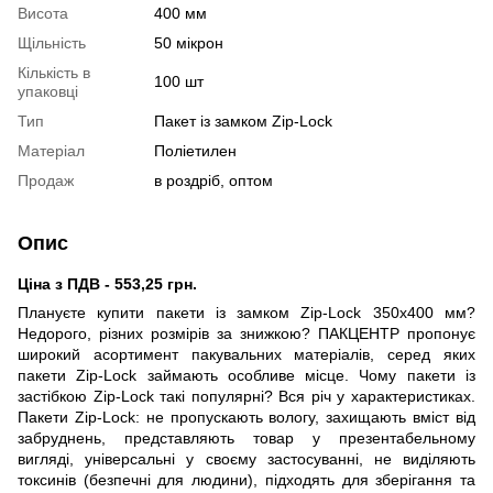
Висота
400 мм
Щільність
50 мікрон
Кількість в
100 шт
упаковці
Тип
Пакет із замком Zip-Lock
Матеріал
Поліетилен
Продаж
в роздріб, оптом
Опис
Ціна з ПДВ - 553,25 грн.
Плануєте купити пакети із замком Zip-Lock 350х400 мм?
Недорого, різних розмірів за знижкою? ПАКЦЕНТР пропонує
широкий асортимент пакувальних матеріалів, серед яких
пакети Zip-Lock займають особливе місце. Чому пакети із
застібкою Zip-Lock такі популярні? Вся річ у характеристиках.
Пакети Zip-Lock: не пропускають вологу, захищають вміст від
забруднень, представляють товар у презентабельному
вигляді, універсальні у своєму застосуванні, не виділяють
токсинів (безпечні для людини), підходять для зберігання та