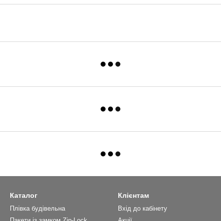
Каталог
Клієнтам
Плівка будівельна
Вхід до кабінету
Пакети із замком Zip-Lock
Акції