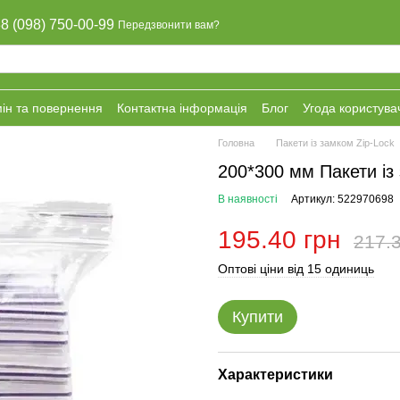
8 (098) 750-00-99
Передзвонити вам?
ін та повернення
Контактна інформація
Блог
Угода користува
Головна
Пакети із замком Zip-Lock
200*300 мм Пакети із
В наявності
Артикул: 522970698
195.40 грн
217.3
Оптові ціни від 15 одиниць
Купити
Характеристики