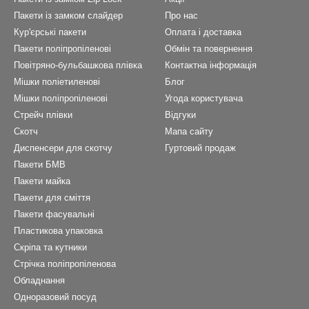
Пакети із замком слайдер
Про нас
Кур'єрські пакети
Оплата і доставка
Пакети поліпропіленові
Обмін та повернення
Повітряно-бульбашкова плівка
Контактна інформація
Мішки поліетиленові
Блог
Мішки поліпропіленові
Угода користувача
Стрейч плівки
Відгуки
Скотч
Мапа сайту
Диспенсери для скотчу
Гуртовий продаж
Пакети БМВ
Пакети майка
Пакети для сміття
Пакети фасувальні
Пластикова упаковка
Скріпа та кутники
Стрічка поліпропіленова
Обладнання
Одноразовий посуд