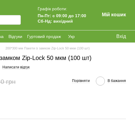
Графік роботи:
Мій кошик
Пн-Пт: с 09:00 до 17:00
Сб-Нд: вихідний
Вхід
ча
Відгуки
Гуртовий продаж
Укр
200*300 мм Пакети із замком Zip-Lock 50 мкм (100 шт)
 замком Zip-Lock 50 мкм (100 шт)
Написати відгук
0 грн
Порівняти
В бажання