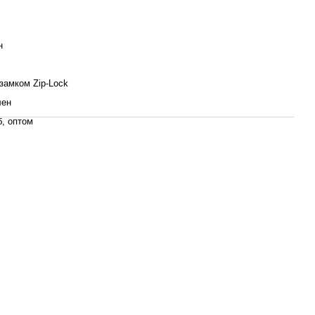
н
 замком Zip-Lock
лен
б, оптом