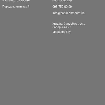
+38 (098) 750-00-99
098 750-00-99
098 750-00-99
Передзвонити вам?
info@packcentr.com.ua
Україна, Запоріжжя, вул.
Запорізька 2В
Мапа проїзду