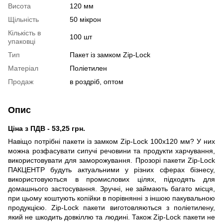
Висота
120 мм
Щільність
50 мікрон
Кількість в
100 шт
упаковці
Тип
Пакет із замком Zip-Lock
Матеріал
Поліетилен
Продаж
в роздріб, оптом
Опис
Ціна з ПДВ - 53,25 грн.
Навіщо потрібні пакети із замком Zip-Lock 100х120 мм? У них
можна розфасувати сипучі речовини та продукти харчування,
використовувати для заморожування. Прозорі пакети Zip-Lock
ПАКЦЕНТР будуть актуальними у різних сферах бізнесу,
використовуються в промислових цілях, підходять для
домашнього застосування. Зручні, не займають багато місця,
при цьому коштують копійки в порівнянні з іншою пакувальною
продукцією. Zip-Lock пакети виготовляються з поліетилену,
який не шкодить довкіллю та людині. Також Zip-Lock пакети не