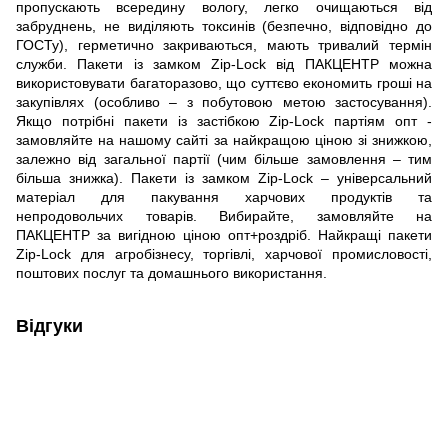
пропускають всередину вологу, легко очищаються від
забруднень, не виділяють токсинів (безпечно, відповідно до
ГОСТу), герметично закриваються, мають тривалий термін
служби. Пакети із замком Zip-Lock від ПАКЦЕНТР можна
використовувати багаторазово, що суттєво економить гроші на
закупівлях (особливо – з побутовою метою застосування).
Якщо потрібні пакети із застібкою Zip-Lock партіям опт -
замовляйте на нашому сайті за найкращою ціною зі знижкою,
залежно від загальної партії (чим більше замовлення – тим
більша знижка). Пакети із замком Zip-Lock – універсальний
матеріал для пакування харчових продуктів та
непродовольчих товарів. Вибирайте, замовляйте на
ПАКЦЕНТР за вигідною ціною опт+роздріб. Найкращі пакети
Zip-Lock для агробізнесу, торгівлі, харчової промисловості,
поштових послуг та домашнього використання.
Відгуки