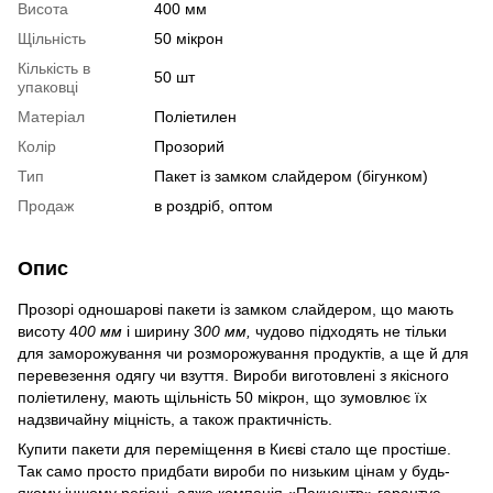
Висота
400 мм
Щільність
50 мікрон
Кількість в
50 шт
упаковці
Матеріал
Поліетилен
Колір
Прозорий
Тип
Пакет із замком слайдером (бігунком)
Продаж
в роздріб, оптом
Опис
Прозорі одношарові пакети із замком слайдером, що мають
висоту 4
00 мм
і ширину 3
00 мм,
чудово підходять не тільки
для заморожування чи розморожування продуктів, а ще й для
перевезення одягу чи взуття. Вироби виготовлені з якісного
поліетилену, мають щільність 50 мікрон, що зумовлює їх
надзвичайну міцність, а також практичність.
Купити пакети для переміщення в Києві стало ще простіше.
Так само просто придбати вироби по низьким цінам у будь-
якому іншому регіоні, адже компанія «Пакцентр» гарантує