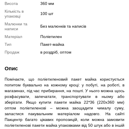
Висота
360 мм
Кількість в
100 шт
упаковці
Малюнки та
Без малюнків та написів
написи
Матеріал
Поліетилен
Тип
Пакет-майка
Продаж
в роздріб, оптом
Опис
Помічаєте, що поліетиленовий пакет майка користується
попитом буквально на кожному кроці: у побуті, на роботі, в
магазинах, під час прибирання, на пошті. У нього можна щось
розфасувати, запечатати, транспортувати в ньому або
зберігати. Якщо купити пакети майка
22*36 (220х360 мм)
оптом поліетиленові – можна заощадити чималу суму,
запастися пакувальним матеріалом надовго. На сайті
Пакцентр багато цікавих пропозицій, коли можна замовити
поліетиленові пакети майка упаковками від 50 штук або в іншій