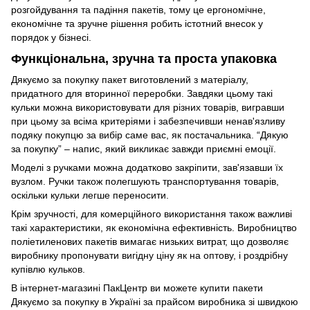
розгойдування та падіння пакетів, тому це ергономічне,
економічне та зручне рішення робить істотний внесок у
порядок у бізнесі.
Функціональна, зручна та проста упаковка
Дякуємо за покупку пакет виготовлений з матеріалу,
придатного для вторинної переробки. Завдяки цьому такі
кульки можна використовувати для різних товарів, вигравши
при цьому за всіма критеріями і забезпечивши ненав'язливу
подяку покупцю за вибір саме вас, як постачальника. “Дякую
за покупку” – напис, який викликає завжди приємні емоції.
Моделі з ручками можна додатково закріпити, зав'язавши їх
вузлом. Ручки також полегшують транспортування товарів,
оскільки кульки легше переносити.
Крім зручності, для комерційного використання також важливі
такі характеристики, як економічна ефективність. Виробництво
поліетиленових пакетів вимагає низьких витрат, що дозволяє
виробнику пропонувати вигідну ціну як на оптову, і роздрібну
купівлю кульков.
В інтернет-магазині ПакЦентр ви можете купити пакети
Дякуємо за покупку в Україні за прайсом виробника зі швидкою