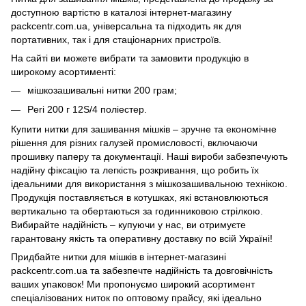
доступною вартістю в каталозі інтернет-магазину
packcentr.com.ua, універсальна та підходить як для
портативних, так і для стаціонарних пристроїв.
На сайті ви можете вибрати та замовити продукцію в
широкому асортименті:
мішкозашивальні нитки 200 грам;
Peri 200 г 12S/4 поліестер.
Купити нитки для зашивання мішків – зручне та економічне
рішення для різних галузей промисловості, включаючи
прошивку паперу та документації. Наші вироби забезпечують
надійну фіксацію та легкість розкривання, що робить їх
ідеальними для використання з мішкозашивальною технікою.
Продукція поставляється в котушках, які встановлюються
вертикально та обертаються за годинниковою стрілкою.
Вибирайте надійність – купуючи у нас, ви отримуєте
гарантовану якість та оперативну доставку по всій Україні!
Придбайте нитки для мішків в інтернет-магазині
packcentr.com.ua та забезпечте надійність та довговічність
ваших упаковок! Ми пропонуємо широкий асортимент
спеціалізованих ниток по оптовому прайсу, які ідеально