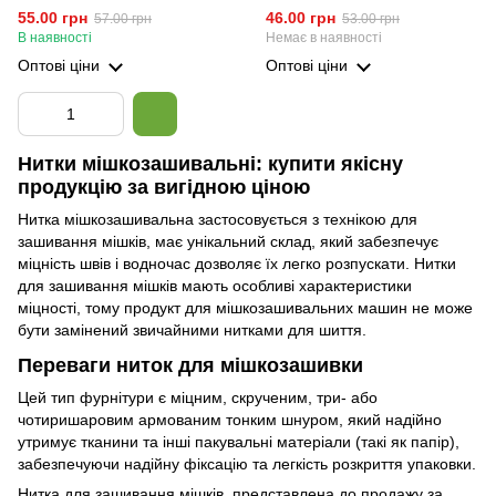
55.00 грн
46.00 грн
57.00 грн
53.00 грн
В наявності
Немає в наявності
Оптові ціни
Оптові ціни
Нитки мішкозашивальні: купити якісну
продукцію за вигідною ціною
Нитка мішкозашивальна застосовується з технікою для
зашивання мішків, має унікальний склад, який забезпечує
міцність швів і водночас дозволяє їх легко розпускати. Нитки
для зашивання мішків мають особливі характеристики
міцності, тому продукт для мішкозашивальних машин не може
бути замінений звичайними нитками для шиття.
Переваги ниток для мішкозашивки
Цей тип фурнітури є міцним, скрученим, три- або
чотиришаровим армованим тонким шнуром, який надійно
утримує тканини та інші пакувальні матеріали (такі як папір),
забезпечуючи надійну фіксацію та легкість розкриття упаковки.
Нитка для зашивання мішків, представлена ​​до продажу за