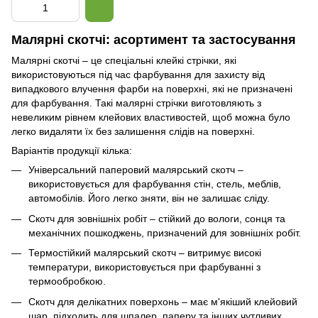
Малярні скотчі: асортимент та застосування
Малярні скотчі – це спеціальні клейкі стрічки, які
використовуються під час фарбування для захисту від
випадкового влучення фарби на поверхні, які не призначені
для фарбування. Такі малярні стрічки виготовляють з
невеликим рівнем клейових властивостей, щоб можна було
легко видаляти їх без залишення слідів на поверхні.
Варіантів продукції кілька:
Універсальний паперовий малярський скотч –
використовується для фарбування стін, стель, меблів,
автомобілів. Його легко зняти, він не залишає сліду.
Скотч для зовнішніх робіт – стійкий до вологи, сонця та
механічних пошкоджень, призначений для зовнішніх робіт.
Термостійкий малярський скотч – витримує високі
температури, використовується при фарбуванні з
термообробкою.
Скотч для делікатних поверхонь – має м'якіший клейовий
шар, підходить для шпалер, паперу та інших чутливих