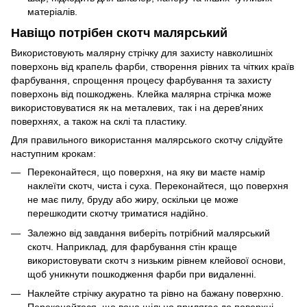
матеріалів.
Навіщо потрібен скотч малярський
Використовують малярну стрічку для захисту навколишніх
поверхонь від крапель фарби, створення рівних та чітких країв
фарбування, спрощення процесу фарбування та захисту
поверхонь від пошкоджень. Клейка малярна стрічка може
використовуватися як на металевих, так і на дерев'яних
поверхнях, а також на склі та пластику.
Для правильного використання малярського скотчу слідуйте
наступним крокам:
Переконайтеся, що поверхня, на яку ви маєте намір
наклеїти скотч, чиста і суха. Переконайтеся, що поверхня
не має пилу, бруду або жиру, оскільки це може
перешкодити скотчу триматися надійно.
Залежно від завдання виберіть потрібний малярський
скотч. Наприклад, для фарбування стін краще
використовувати скотч з низьким рівнем клейової основи,
щоб уникнути пошкодження фарби при видаленні.
Наклейте стрічку акуратно та рівно на бажану поверхню.
Переконайтеся, що вона щільно прилягає до поверхні,