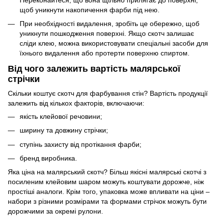
щоб уникнути накопичення фарби під нею.
При необхідності видалення, зробіть це обережно, щоб
уникнути пошкодження поверхні. Якщо скотч залишає
сліди клею, можна використовувати спеціальні засоби для
їхнього видалення або протерти поверхню спиртом.
Від чого залежить вартість малярської
стрічки
Скільки коштує скотч для фарбування стін? Вартість продукції
залежить від кількох факторів, включаючи:
якість клейової речовини;
ширину та довжину стрічки;
ступінь захисту від протікання фарби;
бренд виробника.
Яка ціна на малярський скотч? Більш якісні малярські скотчі з
посиленим клейовим шаром можуть коштувати дорожче, ніж
простіші аналоги. Крім того, упаковка може впливати на ціни –
набори з різними розмірами та формами стрічок можуть бути
дорожчими за окремі рулони.