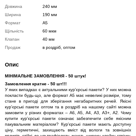
Довжина
240 мм
Ширина
190 мм
Формат
А5
Щільність
60 мкм
Клапан
40 мм
Продаж
в роздріб, оптом
Опис
МІНІМАЛЬНЕ ЗАМОВЛЕННЯ - 50 штук!
Замовлення кратне - 50 шт!!!
У яких випадках є актуальними кур'єрські пакети? У них можна
покласти будь-що, але формат А5 має невеликі розміри, тому
стане в пригоді для зберігання негабаритних речей. Якісні
кур'єрські пакети оптом та в роздріб на нашому сайті можна
замовити у різних форматах – А6, А5, А4, А3, А3+, А2. Чому
купити кур'єрські пакети означає забезпечити себе якісним
пакувальним матеріалом? Кур'єрські пакети мають доступну
ціну, герметичні, захищають вміст від вологи та зовнішніх
впливів, стійкі до ультрафіолету, мають широку клейку стрічку,