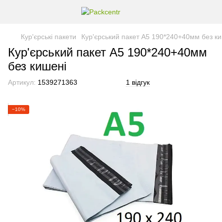
Кур'єрські пакети
Кур'єрський пакет А5 190*240+40мм без к
Кур'єрський пакет А5 190*240+40мм
без кишені
Артикул:
1539271363
1 відгук
−10%