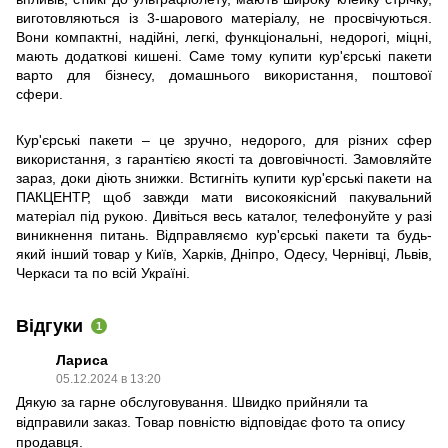
виготовляються із 3-шарового матеріалу, не просвічуються.
Вони компактні, надійні, легкі, функціональні, недорогі, міцні,
мають додаткові кишені. Саме тому купити кур'єрські пакети
варто для бізнесу, домашнього використання, поштової
сфери.
Кур'єрські пакети – це зручно, недорого, для різних сфер
використання, з гарантією якості та довговічності. Замовляйте
зараз, доки діють знижки. Встигніть купити кур'єрські пакети на
ПАКЦЕНТР, щоб завжди мати високоякісний пакувальний
матеріал під рукою. Дивіться весь каталог, телефонуйте у разі
виникнення питань. Відправляємо кур'єрські пакети та будь-
який інший товар у Київ, Харків, Дніпро, Одесу, Чернівці, Львів,
Черкаси та по всій Україні.
Відгуки
1
Лариса
05.12.2024 в 13:20
Дякую за гарне обслуговування. Швидко прийняли та
відправили заказ. Товар повністю відповідає фото та опису
продавця.