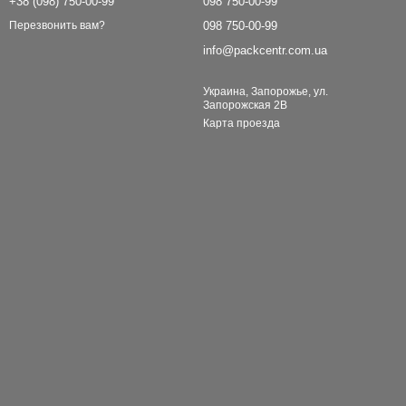
+38 (098) 750-00-99
098 750-00-99
098 750-00-99
Перезвонить вам?
info@packcentr.com.ua
Украина, Запорожье, ул.
Запорожская 2В
Карта проезда