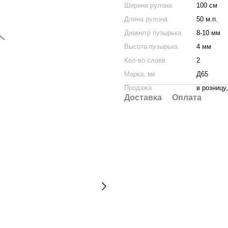
Ширина рулона
100 см
Длина рулона
50 м.п.
Диаметр пузырька
8-10 мм
Высота пузырька
4 мм
Кол-во слоёв
2
Марка, мк
Д65
Продажа
в розницу
Доставка
Оплата