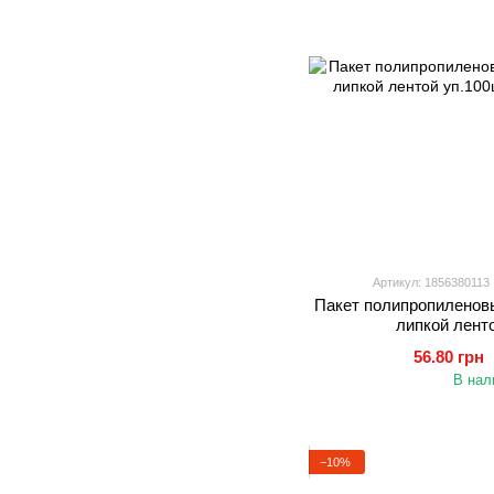
Артикул: 1856380113
Пакет полипропиленов
липкой лент
56.80 грн
В нал
−10%