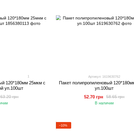
1
Артикул: 1619630762
ый 120*180мм 25мкм с
Пакет полипропиленовый 120*180м
ой уп.100шт
уп.100шт
52.70 грн
63.20 грн
58.65 грн
ичии
В наличии
−10%