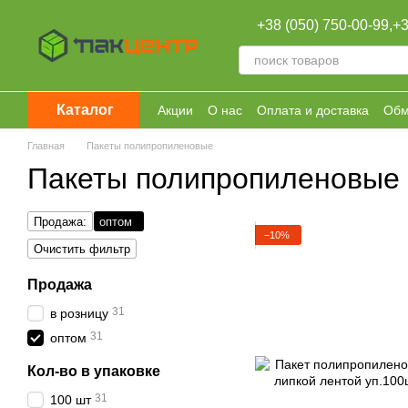
Перейти к основному контенту
+38 (050) 750-00-99,
+3
Каталог
Акции
О нас
Оплата и доставка
Обм
Оптовая продажа
Главная
Пакеты полипропиленовые
Пакеты полипропиленовые 
Продажа:
оптом
−10%
Очистить фильтр
Продажа
31
в розницу
31
оптом
Кол-во в упаковке
31
100 шт