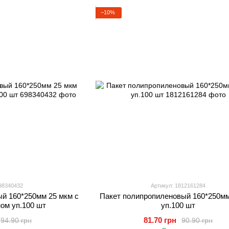
−10%
98340432
Артикул: 1812161284
й 160*250мм 25 мкм с
Пакет полипропиленовый 160*250мм
ом уп.100 шт
уп.100 шт
81.70 грн
94.90 грн
90.90 грн