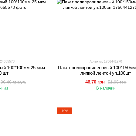
024655573
Артикул: 1756441270
ый 100*100мм 25 мкм
Пакет полипропиленовый 100*150мм
0 шт
липкой лентой уп.100шт
46.70 грн
36.40 грн/уп.
51.95 грн
ичии
В наличии
−10%