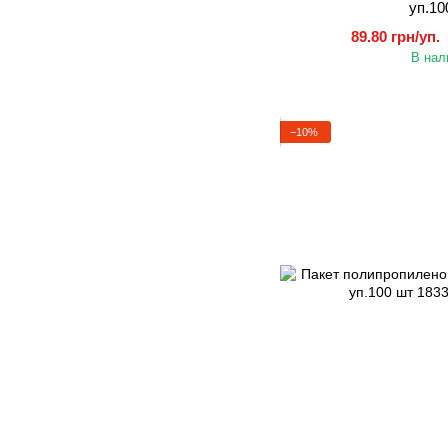
уп.10
89.80 грн/уп.
В нал
−10%