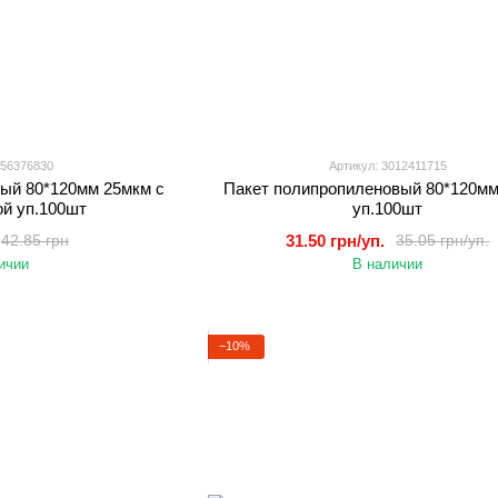
856376830
Артикул: 3012411715
ый 80*120мм 25мкм с
Пакет полипропиленовый 80*120м
ой уп.100шт
уп.100шт
31.50 грн/уп.
42.85 грн
35.05 грн/уп.
ичии
В наличии
−10%