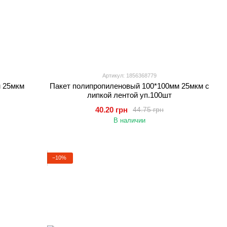
Артикул: 1856368779
м 25мкм
Пакет полипропиленовый 100*100мм 25мкм с
липкой лентой уп.100шт
40.20 грн
44.75 грн
В наличии
−10%