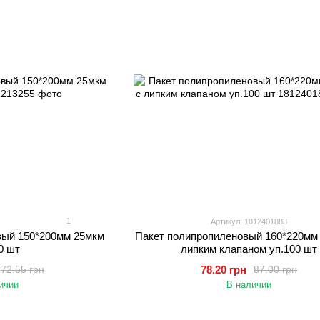
1
Артикул: 1812401883
вый 150*200мм 25мкм
Пакет полипропиленовый 160*220мм 
0 шт
липким клапаном уп.100 шт
78.20 грн
72.55 грн
87.00 грн
ичии
В наличии