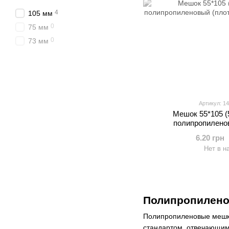
4
105 мм
0
75 мм
0
73 мм
Артикул: 1
Мешок 55*105 (5
полипропилено
6.20 грн
Нет в н
Полипропилено
Полипропиленовые мешки 
стандартом, отвечающим