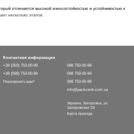
орый отличается высокой износостойкостью и устойчивостью к
ает несколько этапов:
.
т специальное покрытие.
 завязки.
Контактная информация
о.
+38 (050) 750-00-99
098 750-00-99
+38 (098) 750-00-99
098 750-00-99
098 750-00-99
Перезвонить вам?
info@packcentr.com.ua
обрений.
Украина, Запорожье, ул.
Запорожская 2В
Карта проезда
для сыпучих продуктов, обеспечивая их защиту от внешних