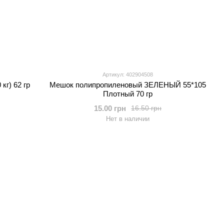
Артикул: 402904508
кг) 62 гр
Мешок полипропиленовый ЗЕЛЕНЫЙ 55*105
Плотный 70 гр
15.00 грн
16.50 грн
Нет в наличии