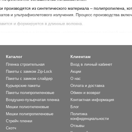
производятся из синтетического материала – полипропилена, кот
катов и ультрафиолетового излучения. Процесс производства включ
лавится и формируется в длинные волокна.
переплетаются в плотную ткань, которая становится основой мешка
онально) – для повышения водонепроницаемости на ткань нанося
готавливаются мешки нужного размера и формы, добавляются швы и
Каталог
Клиентам
вает мешкам долговечность, позволяя использовать их многократн
Пленка строительная
Вход в личный кабинет
ся мешок полипропиленовый 50 кг
Пакеты с замком Zip-Lock
Акции
Пакеты с замком слайдер
О нас
 находят применение в самых разных сферах:
Курьерские пакеты
Оплата и доставка
 хранение и транспортировка зерна, муки, сахара, комбикорма, уд
Пакеты полипропиленовые
Обмен и возврат
аковка цемента, песка, строительных смесей.
Воздушно-пузырчатая пленка
Контактная информация
уп, соли, угля.
Мешки полиэтиленовые
Блог
Мешки полипропиленовые
Политика
евозка вещей, утилизация мусора.
конфиденциальности
Стрейч пленки
ам, мешки 50 кг полипропиленовые подходят как для сухих, так и 
Отзывы
Скотч