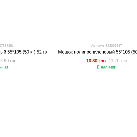
07858381
Артикул: 523097317
 55*105 (50 кг) 52 гр
Мешок полипропиленовый 55*105 (50 
10.80 грн
8.90 грн
11.70 грн
ичии
В наличии