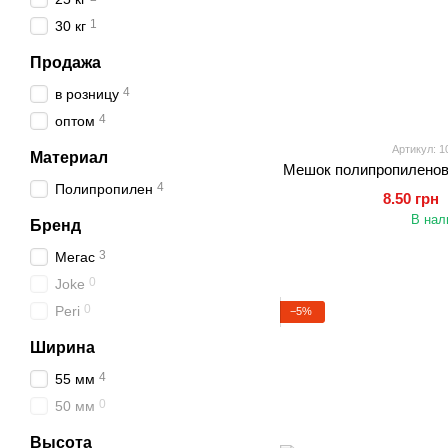
1
30 кг
Продажа
4
в розницу
4
оптом
Артикул: 1
Материал
Мешок полипропиленовый
4
Полипропилен
8.50 грн
В нал
Бренд
3
Мегас
0
Joke
0
Peri
−5%
Ширина
4
55 мм
0
50 мм
Высота