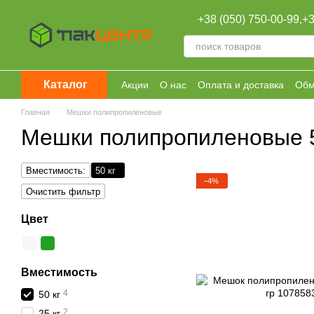
Перейти к основному контенту
+38 (050) 750-00-99,
+3
Каталог
Акции
О нас
Оплата и доставка
Обм
Оптовая продажа
Главная
Мешки полипропиленовые
Мешки полипропиленовые 5
Вместимость:
50 кг
−4%
Очистить фильтр
Цвет
Вместимость
4
50 кг
2
25 кг